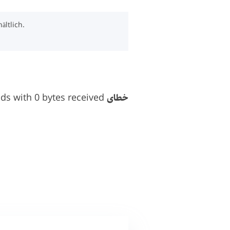
ltlich.
خطای RSS:
ds with 0 bytes received